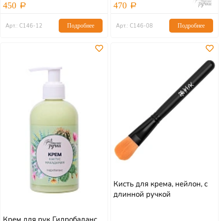
450
470
Арт.: С146-12
Подробнее
Арт.: С146-08
Подробнее
Кисть для крема, нейлон, с
длинной ручкой
Крем для рук Гидробаланс,