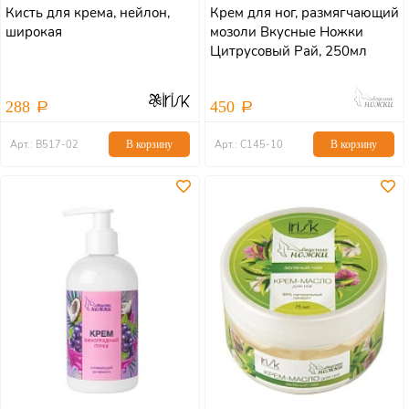
Кисть для крема, нейлон,
Крем для ног, размягчающий
широкая
мозоли Вкусные Ножки
Цитрусовый Рай, 250мл
288
450
Арт.: В517-02
В корзину
Арт.: С145-10
В корзину