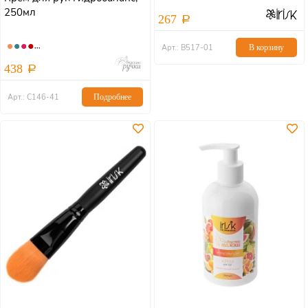
250мл
267
Арт.: В517-01
В корзину
438
Арт.: С146-41
Подробнее