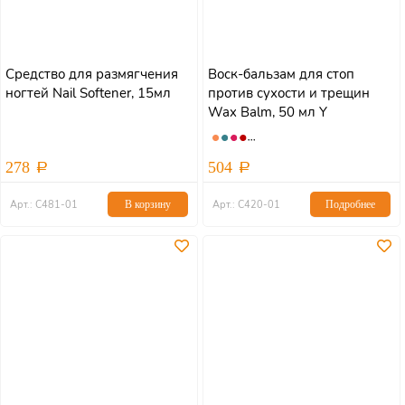
Средство для размягчения
Воск-бальзам для стоп
ногтей Nail Softener, 15мл
против сухости и трещин
Wax Balm, 50 мл Y
278
504
Арт.: С481-01
В корзину
Арт.: С420-01
Подробнее