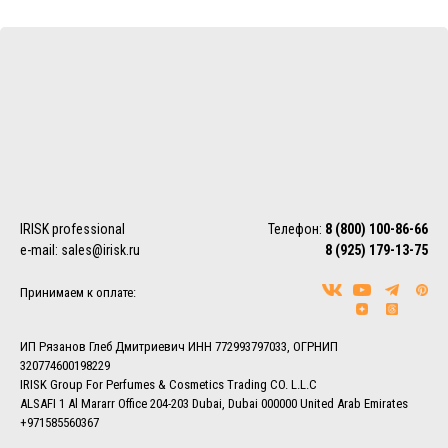
IRISK professional
Телефон:
8 (800) 100-86-66
e-mail:
sales@irisk.ru
8 (925) 179-13-75
Принимаем к оплате:
ИП Рязанов Глеб Дмитриевич ИНН 772993797033, ОГРНИП
320774600198229
IRISK Group For Perfumes & Cosmetics Trading CO. L.L.C
ALSAFI 1 Al Mararr Office 204-203 Dubai, Dubai 000000 United Arab Emirates
+971585560367