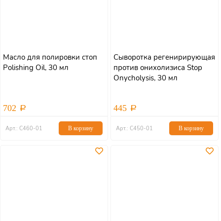
Масло для полировки стоп
Сыворотка регенирирующая
Polishing Oil, 30 мл
против онихолизиса Stop
Onycholysis, 30 мл
702
445
Арт.: С460-01
В корзину
Арт.: С450-01
В корзину