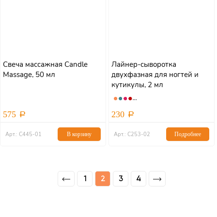
Свеча массажная Сandle
Лайнер-сыворотка
Massage, 50 мл
двухфазная для ногтей и
кутикулы, 2 мл
575
230
Арт.: С445-01
В корзину
Арт.: С253-02
Подробнее
1
2
3
4