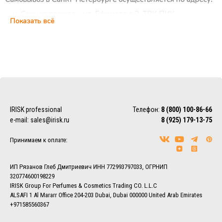
м. Сенная площадь, ул. Ефимова д.2, ТРК ПИК,
Показать всё
цокольный этаж, ежедневно с 10:00 до 22:00 (магазин
IRISK Professional)
Курьерская доставка
Доставка осуществляется по Москве, ближнему
Подмосковью и Санкт-Петербургу.
EMS/Почта России и транспортные компании
Доставка осуществляется по всему миру с помощью
IRISK professional
Телефон:
8 (800) 100-86-66
службы EMS или Почты России.
e-mail:
sales@irisk.ru
8 (925) 179-13-75
Также можно воспользоваться услугами наиболее удобной
для Вас транспортной компании (СДЭК, ПЭК, Деловые
Принимаем к оплате:
линии, Байкал-Сервис, DPD, ЖелДорЭкспедиция)
Более подробно ознакомиться с условиями доставки
заказов вы можете в разделе
Доставка.
ИП Рязанов Глеб Дмитриевич ИНН 772993797033, ОГРНИП
320774600198229
IRISK Group For Perfumes & Cosmetics Trading CO. L.L.C
ALSAFI 1 Al Mararr Office 204-203 Dubai, Dubai 000000 United Arab Emirates
+971585560367