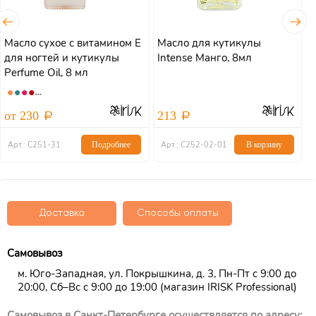
Масло сухое с витамином Е
Масло для кутикулы
М
для ногтей и кутикулы
Intense Манго, 8мл
I
Perfume Oil, 8 мл
от 230
213
Арт.: С251-31
Подробнее
Арт.: С252-02-01
В корзину
Доставка
Способы оплаты
Самовывоз
м. Юго-Западная, ул. Покрышкина, д. 3, Пн-Пт с 9:00 до
20:00, Сб–Вс с 9:00 до 19:00 (магазин IRISK Professional)
Самовывоз в Санкт-Петербурге осуществляется по адресу: