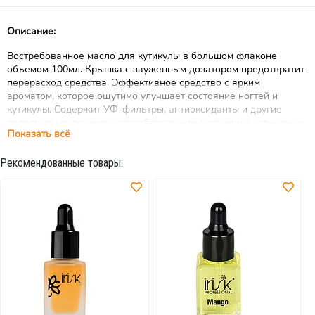
Описание:
Востребованное масло для кутикулы в большом флаконе
объемом 100мл. Крышка с зауженным дозатором предотвратит
перерасход средства. Эффективное средство с ярким
ароматом, которое ощутимо улучшает состояние ногтей и
кутикулы. Содержит УФ-фильтры, антиоксиданты и другие
полезные компоненты, способствующие смягчению кутикулы и
Показать всё
росту здорового ногтя.
Рекомендованные товары: