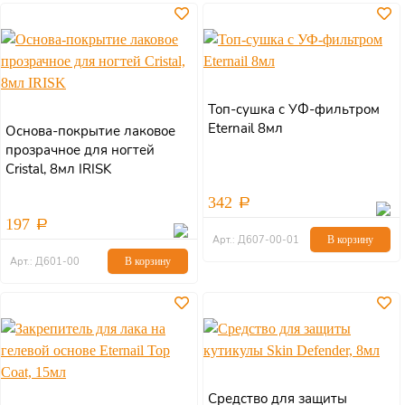
Топ-сушка с УФ-фильтром
Eternail 8мл
Основа-покрытие лаковое
прозрачное для ногтей
Cristal, 8мл IRISK
342
197
Арт.: Д607-00-01
В корзину
Арт.: Д601-00
В корзину
Средство для защиты