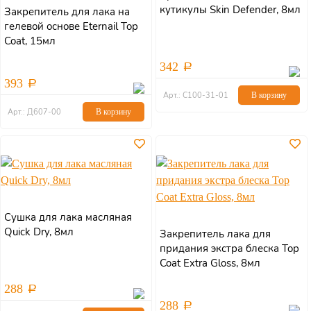
кутикулы Skin Defender, 8мл
Закрепитель для лака на
гелевой основе Eternail Top
Coat, 15мл
342
393
Арт.: С100-31-01
В корзину
Арт.: Д607-00
В корзину
Сушка для лака масляная
Quick Dry, 8мл
Закрепитель лака для
придания экстра блеска Top
Coat Extra Gloss, 8мл
288
288