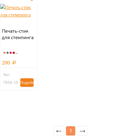
Печать-стик
для стемпинга
200
Арт.:
П556-19
Подробнее
1