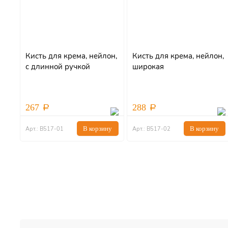
Кисть для крема, нейлон,
Кисть для крема, нейлон,
с длинной ручкой
широкая
267
288
В корзину
В корзину
Арт.: В517-01
Арт.: В517-02