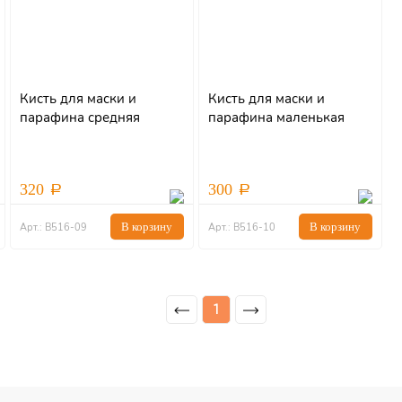
Кисть для маски и
Кисть для маски и
парафина средняя
парафина маленькая
320
300
В корзину
В корзину
Арт.: В516-09
Арт.: В516-10
1