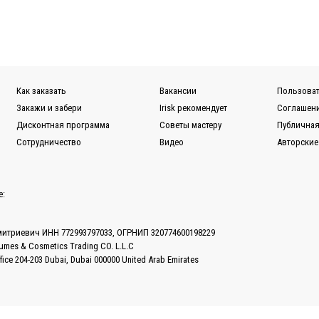
Как заказать
Вакансии
Пользоват
Закажи и забери
Irisk рекомендует
Соглашени
Дисконтная программа
Советы мастеру
Публичная
Сотрудничество
Видео
Авторские
е:
митриевич ИНН 772993797033, ОГРНИП 320774600198229
fumes & Cosmetics Trading CO. L.L.C
ffice 204-203 Dubai, Dubai 000000 United Arab Emirates