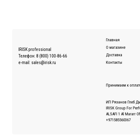
Главная
О магазине
IRISK professional
Доставка
Телефон:
8 (800) 100-86-66
e-mail:
sales@irisk.ru
Контакты
Принимаем к оплат
ИП Рязанов Глеб Д
IRISK Group For Per
ALSAFI 1 Al Mararr O
+971585560367