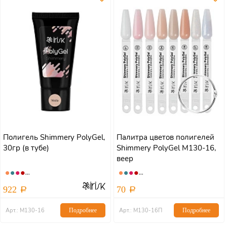
Полигель Shimmery PolyGel,
Палитра цветов полигелей
30гр (в тубе)
Shimmery PolyGel М130-16,
веер
922
70
Арт.: М130-16
Подробнее
Арт.: М130-16П
Подробнее