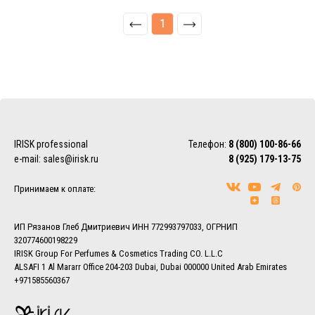
1
IRISK professional
Телефон:
8 (800) 100-86-66
e-mail:
sales@irisk.ru
8 (925) 179-13-75
Принимаем к оплате:
ИП Рязанов Глеб Дмитриевич ИНН 772993797033, ОГРНИП
320774600198229
IRISK Group For Perfumes & Cosmetics Trading CO. L.L.C
ALSAFI 1 Al Mararr Office 204-203 Dubai, Dubai 000000 United Arab Emirates
+971585560367