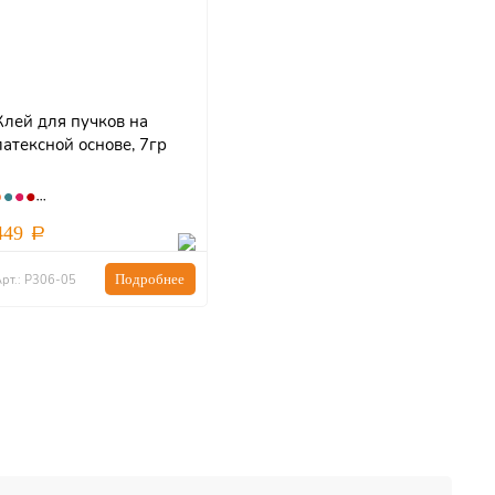
Клей для пучков на
латексной основе, 7гр
449
Подробнее
рт.: Р306-05