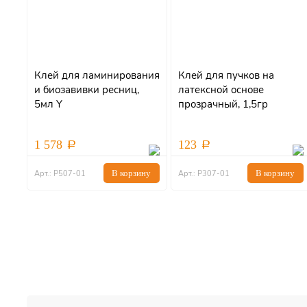
Клей для ламинирования
Клей для пучков на
и биозавивки ресниц,
латексной основе
5мл Y
прозрачный, 1,5гр
1 578
123
В корзину
В корзину
Арт.: Р507-01
Арт.: Р307-01