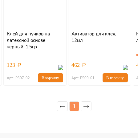
Клей для пучков на
Активатор для клея,
латексной основе
12мл
черный, 1,5гр
123
462
В корзину
В корзину
Арт.: Р307-02
Арт.: Р509-01
А
1