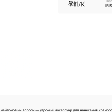
Тор
IRI
ким нейлоновым ворсом — удобный аксессуар для нанесения кремоо