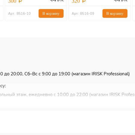
300
320
В корзину
В корзину
Арт.: В516-10
Арт.: В516-09
 до 20:00, Сб–Вс с 9:00 до 19:00 (магазин IRISK Professional)
су:
льный этаж, ежедневно с 10:00 до 22:00 (магазин IRISK Profess
ковью и Санкт-Петербургу.
ужбы EMS или Почты России.