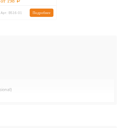
от 198
Подробнее
Арт.: В516-01
ional)