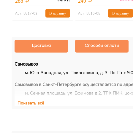
288
249
В корзину
В корзину
Арт.: В517-02
Арт.: В516-05
Доставка
Способы оплаты
Самовывоз
м. Юго-Западная, ул. Покрышкина, д. 3, Пн-Пт с 9:00
Самовывоз в Санкт-Петербурге осуществляется по адре
м. Сенная площадь, ул. Ефимова д.2, ТРК ПИК, цоко
Показать всё
Курьерская доставка
Доставка осуществляется по Москве, ближнему Подмос
EMS/Почта России и транспортные компании
Доставка осуществляется по всему миру с помощью сл