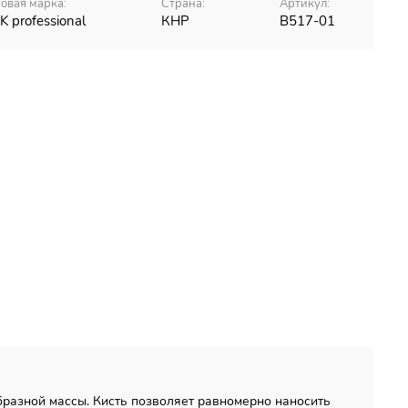
говая марка:
Страна:
Артикул:
SK professional
КНР
В517-01
бразной массы. Кисть позволяет равномерно наносить