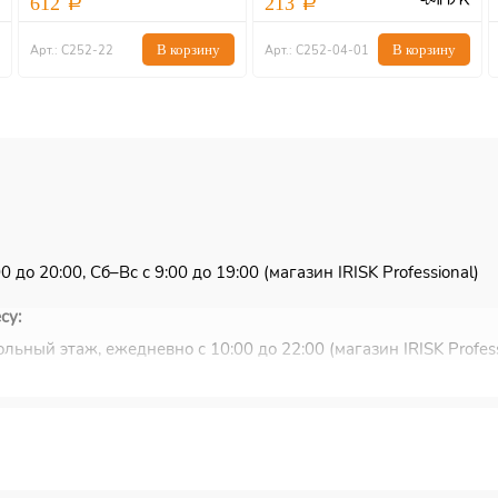
612
213
В корзину
В корзину
Арт.: С252-22
Арт.: С252-04-01
 до 20:00, Сб–Вс с 9:00 до 19:00 (магазин IRISK Professional)
су:
льный этаж, ежедневно с 10:00 до 22:00 (магазин IRISK Profess
ковью и Санкт-Петербургу.
ужбы EMS или Почты России.