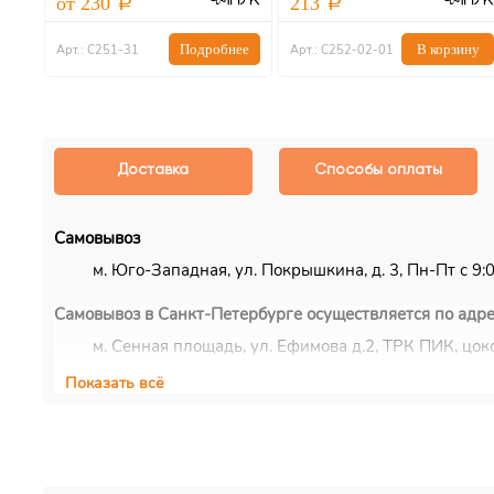
от 230
213
ну
Подробнее
В корзину
Арт.: С251-31
Арт.: С252-02-01
Доставка
Способы оплаты
Самовывоз
м. Юго-Западная, ул. Покрышкина, д. 3, Пн-Пт с 9:00
Самовывоз в Санкт-Петербурге осуществляется по адре
м. Сенная площадь, ул. Ефимова д.2, ТРК ПИК, цоко
Показать всё
Курьерская доставка
Доставка осуществляется по Москве, ближнему Подмос
EMS/Почта России и транспортные компании
Доставка осуществляется по всему миру с помощью сл