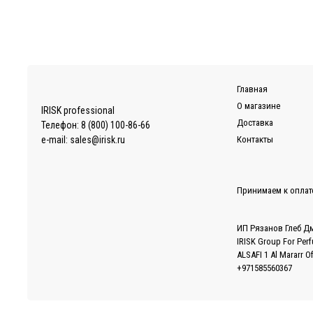
Главная
О магазине
IRISK professional
Доставка
Телефон:
8 (800) 100-86-66
e-mail:
sales@irisk.ru
Контакты
Принимаем к оплат
ИП Рязанов Глеб Д
IRISK Group For Per
ALSAFI 1 Al Mararr O
+971585560367