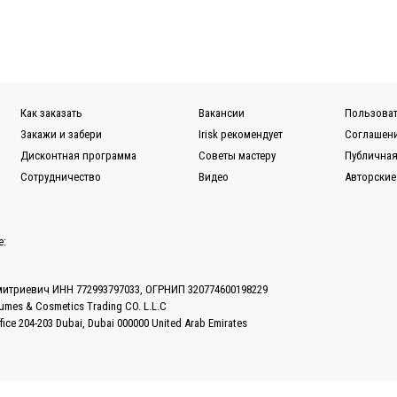
Как заказать
Вакансии
Пользоват
Закажи и забери
Irisk рекомендует
Соглашени
Дисконтная программа
Советы мастеру
Публичная
Сотрудничество
Видео
Авторские
е:
митриевич ИНН 772993797033, ОГРНИП 320774600198229
fumes & Cosmetics Trading CO. L.L.C
ffice 204-203 Dubai, Dubai 000000 United Arab Emirates