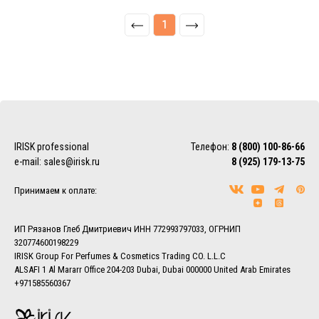
1
IRISK professional
Телефон:
8 (800) 100-86-66
e-mail:
sales@irisk.ru
8 (925) 179-13-75
Принимаем к оплате:
ИП Рязанов Глеб Дмитриевич ИНН 772993797033, ОГРНИП
320774600198229
IRISK Group For Perfumes & Cosmetics Trading CO. L.L.C
ALSAFI 1 Al Mararr Office 204-203 Dubai, Dubai 000000 United Arab Emirates
+971585560367