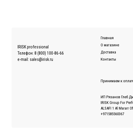
Главная
О магазине
IRISK professional
Доставка
Телефон:
8 (800) 100-86-66
e-mail:
sales@irisk.ru
Контакты
Принимаем к оплат
ИП Рязанов Глеб Д
IRISK Group For Per
ALSAFI 1 Al Mararr O
+971585560367