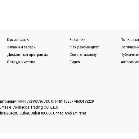
Как заказать
Вакансии
Пользоват
Закажи и забери
Irisk рекомендует
Соглашени
Дисконтная программа
Советы мастеру
Публичная
Сотрудничество
Видео
Авторские
е:
митриевич ИНН 772993797033, ОГРНИП 320774600198229
fumes & Cosmetics Trading CO. L.L.C
ffice 204-203 Dubai, Dubai 000000 United Arab Emirates