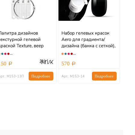
Палитра дизайнов
Набор гелевых красок
текстурной гелевой
Aero для градиента/
краской Texture, веер
дизайна (банка с сеткой),
2шт*1,5гр
150
570
Подробнее
Подробнее
Арт.: М153-13П
Арт.: М153-14