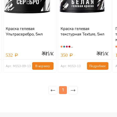
Краска гелевая
Краска гелевая
Ультрасеребро, 5мл
текстурная Texture, 5мл
532
350
В корзину
Подробнее
Арт.: М153-09-13
Арт.: М153-13
1