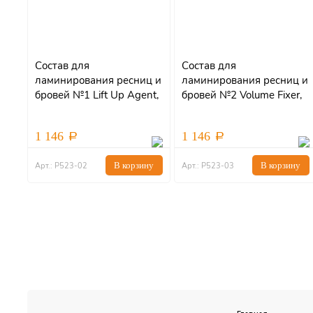
Состав для
Состав для
ламинирования ресниц и
ламинирования ресниц и
бровей №1 Lift Up Agent,
бровей №2 Volume Fixer,
5мл
5мл
1 146
1 146
В корзину
В корзину
Арт.: Р523-02
Арт.: Р523-03