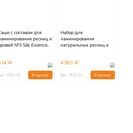
Саше с составом для
Набор для
ламинирования ресниц и
ламинирования
бровей №3 Silk Essence,
натуральных ресниц и
2мл
бровей Y
534
4 803
В корзину
В корзину
рт.: Р522-04
Арт.: Р523-01