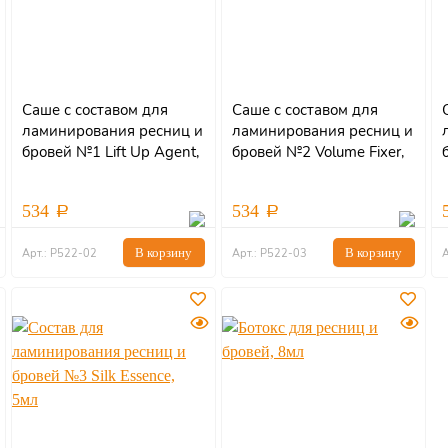
Саше с составом для
Саше с составом для
ламинирования ресниц и
ламинирования ресниц и
бровей №1 Lift Up Agent,
бровей №2 Volume Fixer,
2мл
2мл
534
534
В корзину
В корзину
Арт.: Р522-02
Арт.: Р522-03
А