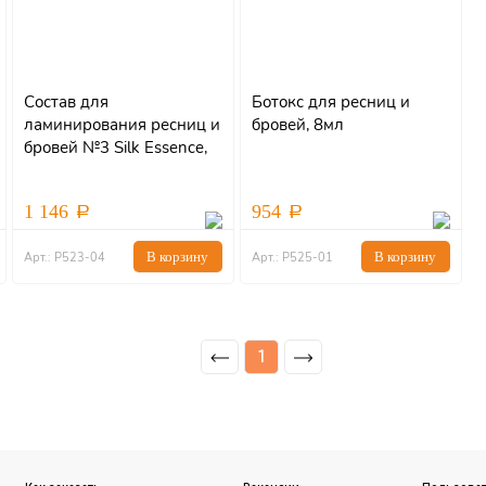
Состав для
Ботокс для ресниц и
ламинирования ресниц и
бровей, 8мл
бровей №3 Silk Essence,
5мл
1 146
954
В корзину
В корзину
Арт.: Р523-04
Арт.: Р525-01
1