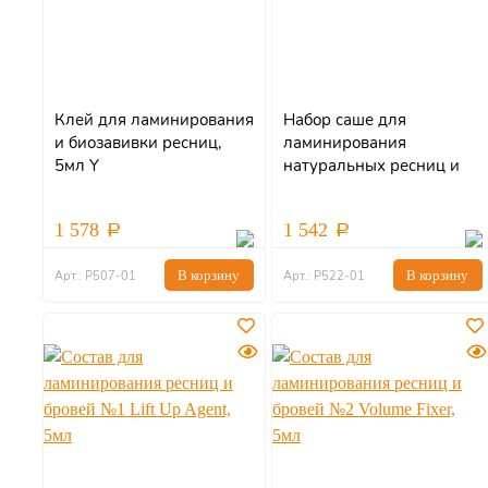
Клей для ламинирования
Набор саше для
и биозавивки ресниц,
ламинирования
5мл Y
натуральных ресниц и
бровей Y
1 578
1 542
В корзину
В корзину
Арт.: Р507-01
Арт.: Р522-01