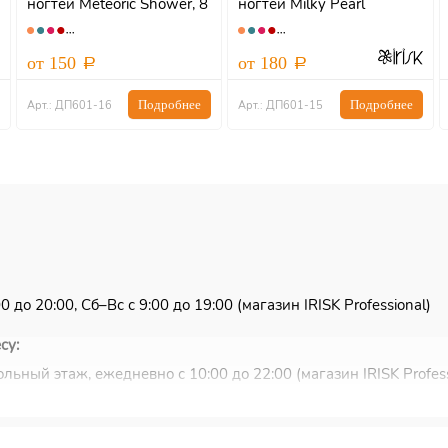
ногтей Meteoric Shower, 8
ногтей Milky Pearl
мл, IRISK
от 150
от 180
Подробнее
Подробнее
Арт.: ДП601-16
Арт.: ДП601-15
 до 20:00, Сб–Вс с 9:00 до 19:00 (магазин IRISK Professional)
су:
льный этаж, ежедневно с 10:00 до 22:00 (магазин IRISK Profess
ковью и Санкт-Петербургу.