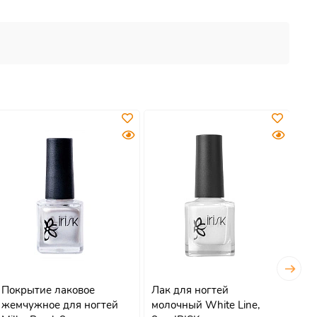
Покрытие лаковое
Лак для ногтей
По
жемчужное для ногтей
молочный White Line,
эф