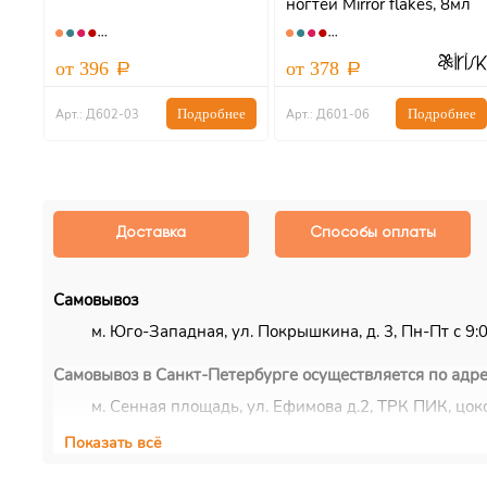
tal
ногтей Mirror flakes, 8мл
АКЦИЯ
от 396
от 378
ее
Подробнее
Подробнее
Арт.: Д602-03
Арт.: Д601-06
Доставка
Способы оплаты
Самовывоз
м. Юго-Западная, ул. Покрышкина, д. 3, Пн-Пт с 9:00
Самовывоз в Санкт-Петербурге осуществляется по адре
м. Сенная площадь, ул. Ефимова д.2, ТРК ПИК, цоко
Показать всё
Курьерская доставка
Доставка осуществляется по Москве, ближнему Подмос