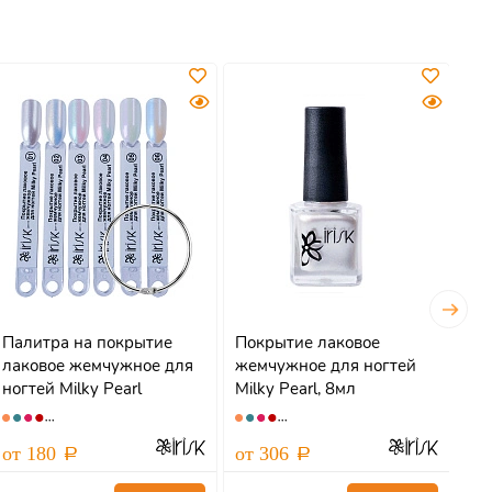
Палитра на покрытие
Покрытие лаковое
Ла
лаковое жемчужное для
жемчужное для ногтей
мо
ногтей Milky Pearl
Milky Pearl, 8мл
8м
от 180
от 306
от