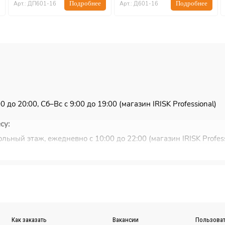
Подробнее
Подробнее
Арт.: ДП601-16
Арт.: Д601-16
 до 20:00, Сб–Вс с 9:00 до 19:00 (магазин IRISK Professional)
су:
льный этаж, ежедневно с 10:00 до 22:00 (магазин IRISK Profess
ковью и Санкт-Петербургу.
ужбы EMS или Почты России.
ной для Вас транспортной компании (СДЭК, ПЭК, Деловые ли
Как заказать
Вакансии
Пользоват