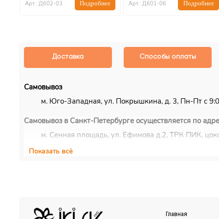
ее
Подробнее
Подробнее
Арт.: Д602-03
Арт.: Д601-06
Доставка
Способы оплаты
Самовывоз
м. Юго-Западная, ул. Покрышкина, д. 3, Пн-Пт с 9:00
Самовывоз в Санкт-Петербурге осуществляется по адре
м. Сенная площадь, ул. Ефимова д.2, ТРК ПИК, цоко
Показать всё
Курьерская доставка
Доставка осуществляется по Москве, ближнему Подмос
EMS/Почта России и транспортные компании
Доставка осуществляется по всему миру с помощью сл
Также можно воспользоваться услугами наиболее удоб
Главная