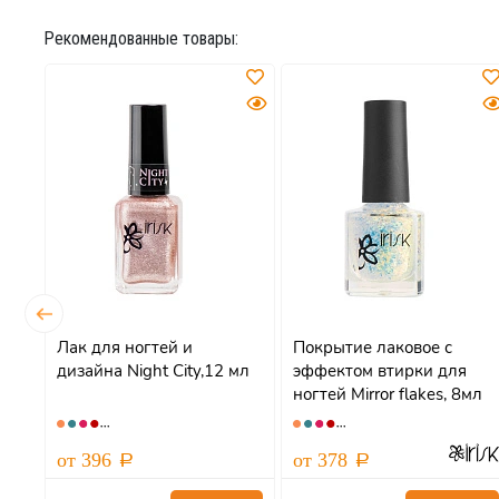
Рекомендованные товары:
Лак для ногтей и
Покрытие лаковое с
дизайна Night City,12 мл
эффектом втирки для
tal
ногтей Mirror flakes, 8мл
АКЦИЯ
от 396
от 378