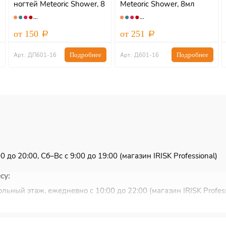
ногтей Meteoric Shower, 8
Meteoric Shower, 8мл
мл, IRISK
от 150
от 251
Подробнее
Подробнее
Арт.: ДП601-16
Арт.: Д601-16
 до 20:00, Сб–Вс с 9:00 до 19:00 (магазин IRISK Professional)
су:
льный этаж, ежедневно с 10:00 до 22:00 (магазин IRISK Profess
ковью и Санкт-Петербургу.