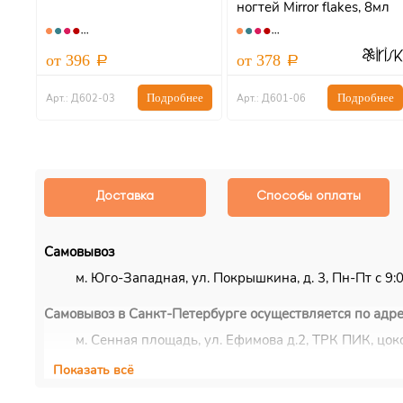
tal
ногтей Mirror flakes, 8мл
АКЦИЯ
от 396
от 378
ее
Подробнее
Подробнее
Арт.: Д602-03
Арт.: Д601-06
Доставка
Способы оплаты
Самовывоз
м. Юго-Западная, ул. Покрышкина, д. 3, Пн-Пт с 9:00
Самовывоз в Санкт-Петербурге осуществляется по адре
м. Сенная площадь, ул. Ефимова д.2, ТРК ПИК, цоко
Показать всё
Курьерская доставка
Доставка осуществляется по Москве, ближнему Подмос