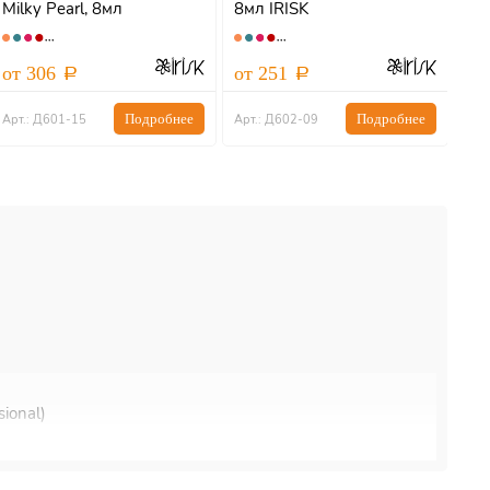
Milky Pearl, 8мл
8мл IRISK
гла
3D,
от 306
от 251
от
Подробнее
Подробнее
Арт.: Д601-15
Арт.: Д602-09
Арт
ional)