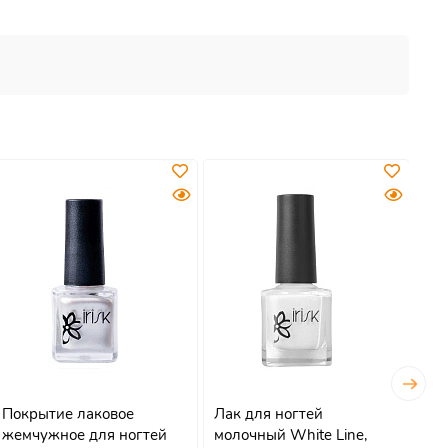
Покрытие лаковое
Лак для ногтей
По
жемчужное для ногтей
молочный White Line,
эф