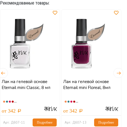
Рекомендованные товары:
Лак на гелевой основе
Лак на гелевой основе
Л
Eternail mini Classic, 8 мл
Eternail mini Floreal, 8мл
E
от 342
от 342
о
Арт.: Д607-11
Подробнее
Арт.: Д607-13
Подробнее