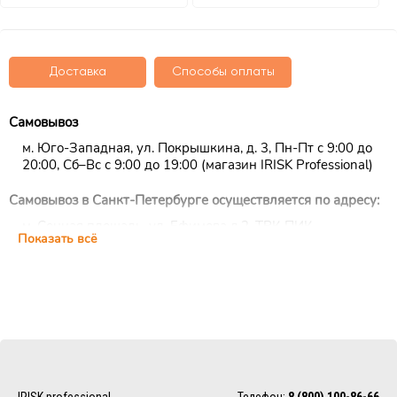
Доставка
Способы оплаты
Самовывоз
м. Юго-Западная, ул. Покрышкина, д. 3, Пн-Пт с 9:00 до
20:00, Сб–Вс с 9:00 до 19:00 (магазин IRISK Professional)
Самовывоз в Санкт-Петербурге осуществляется по адресу:
м. Сенная площадь, ул. Ефимова д.2, ТРК ПИК,
Показать всё
цокольный этаж, ежедневно с 10:00 до 22:00 (магазин
IRISK Professional)
Курьерская доставка
Доставка осуществляется по Москве, ближнему
Подмосковью и Санкт-Петербургу.
EMS/Почта России и транспортные компании
Доставка осуществляется по всему миру с помощью
IRISK professional
Телефон:
8 (800) 100-86-66