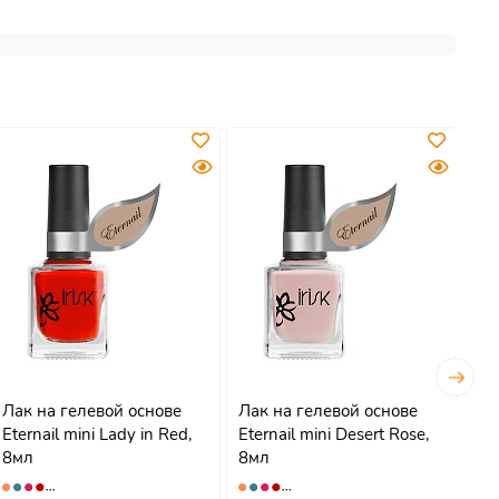
Лак на гелевой основе
Лак на гелевой основе
Па
Eternail mini Lady in Red,
Eternail mini Desert Rose,
гел
8мл
8мл
Cla