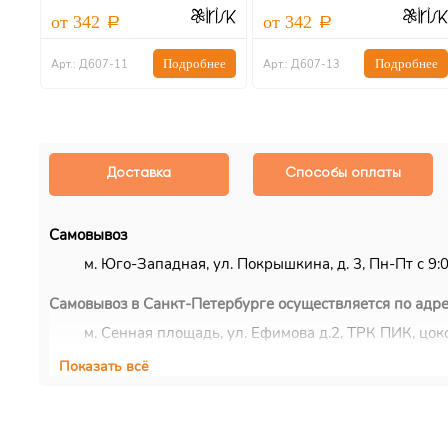
от 342
от 342
ну
Подробнее
Подробнее
Арт.: Д607-11
Арт.: Д607-13
Доставка
Способы оплаты
Самовывоз
м. Юго-Западная, ул. Покрышкина, д. 3, Пн-Пт с 9:00
Самовывоз в Санкт-Петербурге осуществляется по адре
м. Сенная площадь, ул. Ефимова д.2, ТРК ПИК, цоко
Показать всё
Курьерская доставка
Доставка осуществляется по Москве, ближнему Подмос
EMS/Почта России и транспортные компании