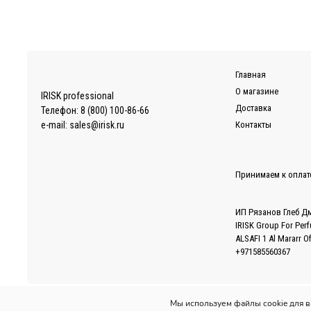
Доставка осуществляется по Москве, ближнему Подмос
EMS/Почта России и транспортные компании
Доставка осуществляется по всему миру с помощью сл
Также можно воспользоваться услугами наиболее удоб
Главная
Более подробно ознакомиться с условиями доставки за
О магазине
IRISK professional
Доставка
Телефон:
8 (800) 100-86-66
e-mail:
sales@irisk.ru
Контакты
Принимаем к оплат
ИП Рязанов Глеб Д
IRISK Group For Per
ALSAFI 1 Al Mararr O
+971585560367
Мы используем файлы cookie для 