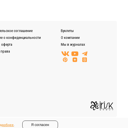
нии, Байкал-Сервис, DPD, ЖелДорЭкспедиция)
ельское соглашение
Буклеты
е о конфиденциальности
О компании
 оферта
Мы в журналах
 права
дробнее
.
Я согласен