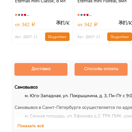
l
Eternail mini Classic, 8 мл
Eternail mini Floreal, 8мл
от 342
от 342
ну
Подробнее
Подробнее
Арт.: Д607-11
Арт.: Д607-13
Доставка
Способы оплаты
Самовывоз
м. Юго-Западная, ул. Покрышкина, д. 3, Пн-Пт с 9:00
Самовывоз в Санкт-Петербурге осуществляется по адре
м. Сенная площадь, ул. Ефимова д.2, ТРК ПИК, цоко
Показать всё
Курьерская доставка