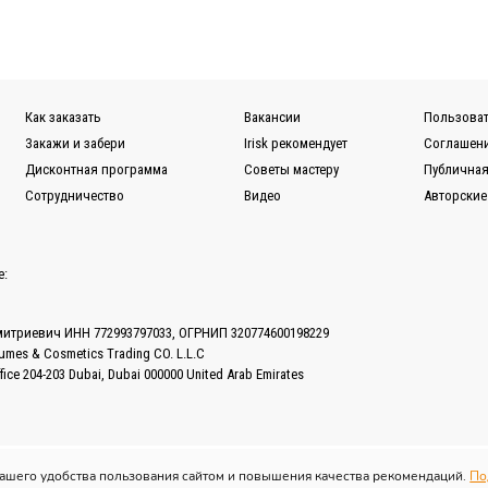
ковью и Санкт-Петербургу.
ужбы EMS или Почты России.
ной для Вас транспортной компании (СДЭК, ПЭК, Деловые ли
Как заказать
Вакансии
Пользоват
казов вы можете в разделе
Доставка.
Закажи и забери
Irisk рекомендует
Соглашени
Дисконтная программа
Советы мастеру
Публичная
Сотрудничество
Видео
Авторские
е:
митриевич ИНН 772993797033, ОГРНИП 320774600198229
fumes & Cosmetics Trading CO. L.L.C
ffice 204-203 Dubai, Dubai 000000 United Arab Emirates
вашего удобства пользования сайтом и повышения качества рекомендаций.
По
Все права защищены © 2013–2026 IRISK