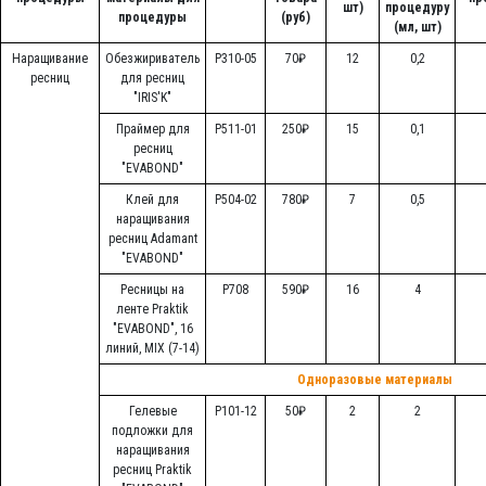
шт)
процедуру
процедуры
(руб)
(мл, шт)
Наращивание
Обезжириватель
Р310-05
70₽
12
0,2
ресниц
для ресниц
"IRIS'K"
Праймер для
Р511-01
250₽
15
0,1
ресниц
"EVABOND"
Клей для
Р504-02
780₽
7
0,5
наращивания
ресниц Adamant
"EVABOND"
Ресницы на
Р708
590₽
16
4
ленте Praktik
"EVABOND", 16
линий, MIX (7-14)
Одноразовые материалы
Гелевые
Р101-12
50₽
2
2
подложки для
наращивания
ресниц Praktik