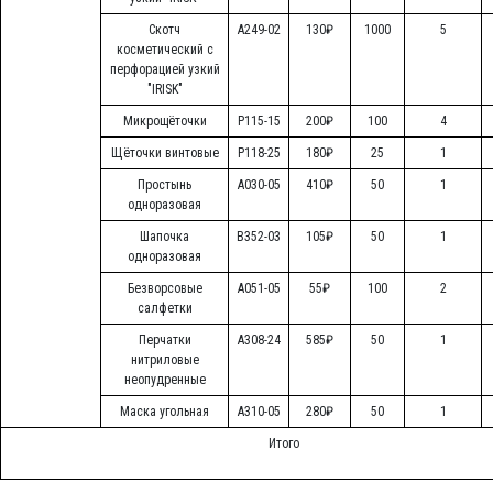
Скотч
А249-02
130₽
1000
5
косметический с
перфорацией узкий
"IRISK"
Микрощёточки
Р115-15
200₽
100
4
Щёточки винтовые
Р118-25
180₽
25
1
Простынь
А030-05
410₽
50
1
одноразовая
Шапочка
В352-03
105₽
50
1
одноразовая
Безворсовые
А051-05
55₽
100
2
салфетки
Перчатки
А308-24
585₽
50
1
нитриловые
неопудренные
Маска угольная
А310-05
280₽
50
1
Итого