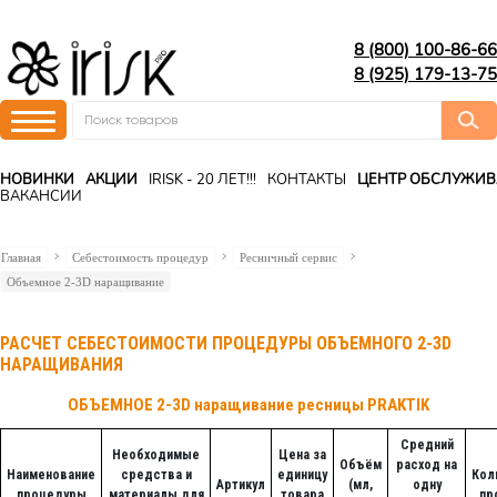
8 (800) 100-86-66
8 (925) 179-13-75
НОВИНКИ
АКЦИИ
IRISK - 20 ЛЕТ!!!
КОНТАКТЫ
ЦЕНТР ОБСЛУЖИ
ВАКАНСИИ
Главная
Себестоимость процедур
Ресничный сервис
Объемное 2-3D наращивание
РАСЧЕТ СЕБЕСТОИМОСТИ ПРОЦЕДУРЫ ОБЪЕМНОГО 2-3D
НАРАЩИВАНИЯ
ОБЪЕМНОЕ 2-3D наращивание ресницы PRAKTIK
Средний
Необходимые
Цена за
Объём
расход на
Наименование
средства и
единицу
Кол
Артикул
(мл,
одну
процедуры
материалы для
товара
пр