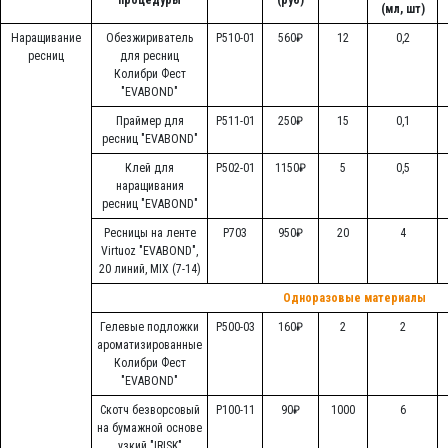
процедуры
(руб)
(мл, шт)
Наращивание
Обезжириватель
Р510-01
560₽
12
0,2
ресниц
для ресниц
Колибри Фест
"EVABOND"
Праймер для
Р511-01
250₽
15
0,1
ресниц "EVABOND"
Клей для
Р502-01
1150₽
5
0,5
наращивания
ресниц "EVABOND"
Ресницы на ленте
Р703
950₽
20
4
Virtuoz "EVABOND",
20 линий, MIX (7-14)
Одноразовые материалы
Гелевые подложки
Р500-03
160₽
2
2
ароматизированные
Колибри Фест
"EVABOND"
Скотч безворсовый
Р100-11
90₽
1000
6
на бумажной основе
узкий "IRISK"