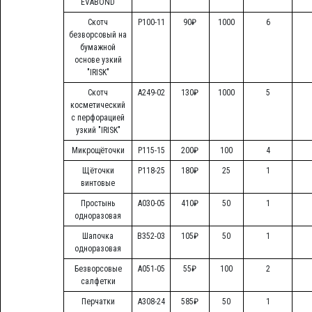
"EVABOND"
Скотч
Р100-11
90₽
1000
6
безворсовый на
бумажной
основе узкий
"IRISK"
Скотч
А249-02
130₽
1000
5
косметический
с перфорацией
узкий "IRISK"
Микрощёточки
Р115-15
200₽
100
4
Щёточки
Р118-25
180₽
25
1
винтовые
Простынь
А030-05
410₽
50
1
одноразовая
Шапочка
В352-03
105₽
50
1
одноразовая
Безворсовые
А051-05
55₽
100
2
салфетки
Перчатки
А308-24
585₽
50
1