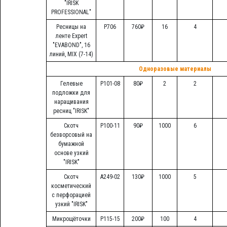
"IRISK
PROFESSIONAL"
Ресницы на
Р706
760₽
16
4
ленте Expert
"EVABOND", 16
линий, MIX (7-14)
Одноразовые материалы
Гелевые
Р101-08
80₽
2
2
подложки для
наращивания
ресниц "IRISK"
Скотч
Р100-11
90₽
1000
6
безворсовый на
бумажной
основе узкий
"IRISK"
Скотч
А249-02
130₽
1000
5
косметический
с перфорацией
узкий "IRISK"
Микрощёточки
Р115-15
200₽
100
4