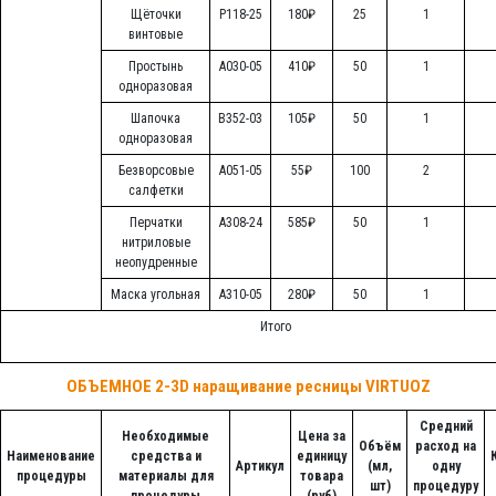
Щёточки
Р118-25
180₽
25
1
винтовые
Простынь
А030-05
410₽
50
1
одноразовая
Шапочка
В352-03
105₽
50
1
одноразовая
Безворсовые
А051-05
55₽
100
2
салфетки
Перчатки
А308-24
585₽
50
1
нитриловые
неопудренные
Маска угольная
А310-05
280₽
50
1
Итого
ОБЪЕМНОЕ 2-3D наращивание ресницы VIRTUOZ
Средний
Необходимые
Цена за
Объём
расход на
Наименование
средства и
единицу
Артикул
(мл,
одну
процедуры
материалы для
товара
шт)
процедуру