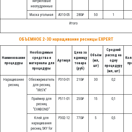
нитриловые
неопудренные
Маска угольная
А310-05
280₽
50
1
Итого
ОБЪЕМНОЕ 2-3D наращивание ресницы EXPERT
Средний
Необходимые
Цена за
Объём
расход на
Наименование
средства и
единицу
Кол
Артикул
(мл,
одну
процедуры
материалы для
товара
пр
шт)
процедуру
процедуры
(руб)
(мл, шт)
Наращивание
Обезжириватель
Р310-01
210₽
30
0,2
ресниц
для ресниц
"IRIS'K"
Праймер для
Р511-01
250₽
15
0,1
ресниц
"EVABOND"
Клей для
Р302-12
770₽
5
0,5
наращивания
ресниц SKY for