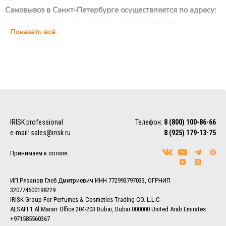
Самовывоз в Санкт-Петербурге осуществляется по адресу:
м. Сенная площадь, ул. Ефимова д.2, ТРК ПИК,
Показать всё
цокольный этаж, ежедневно с 10:00 до 22:00 (магазин
IRISK Professional)
Курьерская доставка
Доставка осуществляется по Москве, ближнему
Подмосковью и Санкт-Петербургу.
EMS/Почта России и транспортные компании
Доставка осуществляется по всему миру с помощью
IRISK professional
Телефон:
8 (800) 100-86-66
службы EMS или Почты России.
e-mail:
sales@irisk.ru
8 (925) 179-13-75
Также можно воспользоваться услугами наиболее удобной
для Вас транспортной компании (СДЭК, ПЭК, Деловые
Принимаем к оплате:
линии, Байкал-Сервис, DPD, ЖелДорЭкспедиция)
Более подробно ознакомиться с условиями доставки
заказов вы можете в разделе
Доставка.
ИП Рязанов Глеб Дмитриевич ИНН 772993797033, ОГРНИП
320774600198229
IRISK Group For Perfumes & Cosmetics Trading CO. L.L.C
ALSAFI 1 Al Mararr Office 204-203 Dubai, Dubai 000000 United Arab Emirates
+971585560367