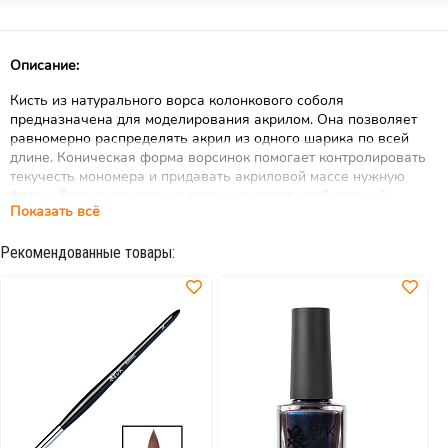
Описание:
Кисть из натурального ворса колонкового соболя
предназначена для моделирования акрилом. Она позволяет
равномерно распределять акрил из одного шарика по всей
длине. Коническая форма ворсинок помогает контролировать
текучесть мономера и придавать акриловой массе нужную
форму. Ворс кисти легко и плавно наносит необходимый
Показать всё
материал на ногтевую пластину. Ручка кисти выполнена из
качественного, легкого дерева, и имеет эргономичную форму
Рекомендованные товары:
позволяя руке долго не уставать.