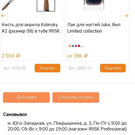
Кисть для акрила Kolinsky
Лак для ногтей Juke, 8мл
Л
#2 (размер 08) в тубе IRISK
Limited collection
(
2 010
от 396
Арт.: К170-02
В корзину
Арт.: Д602-11
Подробнее
Доставка
Способы оплаты
Самовывоз
м. Юго-Западная, ул. Покрышкина, д. 3, Пн-Пт с 9:00 до
20:00, Сб–Вс с 9:00 до 19:00 (магазин IRISK Professional)