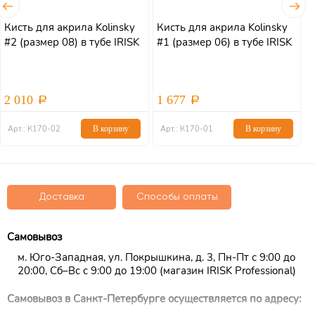
Кисть для акрила Kolinsky
Кисть для акрила Kolinsky
Л
#2 (размер 08) в тубе IRISK
#1 (размер 06) в тубе IRISK
L
2 010
1 677
о
Арт.: К170-02
В корзину
Арт.: К170-01
В корзину
Доставка
Способы оплаты
Самовывоз
м. Юго-Западная, ул. Покрышкина, д. 3, Пн-Пт с 9:00 до
20:00, Сб–Вс с 9:00 до 19:00 (магазин IRISK Professional)
Самовывоз в Санкт-Петербурге осуществляется по адресу: