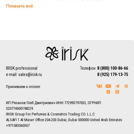
м. Сенная площадь, ул. Ефимова д.2, ТРК ПИК,
Показать всё
цокольный этаж, ежедневно с 10:00 до 22:00 (магазин
IRISK Professional)
Курьерская доставка
Доставка осуществляется по Москве, ближнему
Подмосковью и Санкт-Петербургу.
EMS/Почта России и транспортные компании
Доставка осуществляется по всему миру с помощью
службы EMS или Почты России.
Также можно воспользоваться услугами наиболее удобной
IRISK professional
Телефон:
8 (800) 100-86-66
для Вас транспортной компании (СДЭК, ПЭК, Деловые
e-mail:
sales@irisk.ru
8 (925) 179-13-75
линии, Байкал-Сервис, DPD, ЖелДорЭкспедиция)
Принимаем к оплате:
Более подробно ознакомиться с условиями доставки
заказов вы можете в разделе
Доставка.
ИП Рязанов Глеб Дмитриевич ИНН 772993797033, ОГРНИП
320774600198229
IRISK Group For Perfumes & Cosmetics Trading CO. L.L.C
ALSAFI 1 Al Mararr Office 204-203 Dubai, Dubai 000000 United Arab Emirates
+971585560367