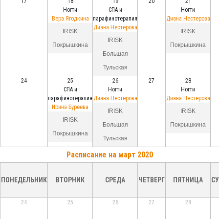
17
18
19
20
21
Ногти
СПА и
Ногти
Вера Ягодкина
парафинотерапия
Диана Нестерова
Диана Нестерова
IRISK
IRISK
IRISK
Покрышкина
Покрышкина
Большая
Тульская
24
25
26
27
28
СПА и
Ногти
Ногти
парафинотерапия
Диана Нестерова
Диана Нестерова
Ирина Буреева
IRISK
IRISK
IRISK
Большая
Покрышкина
Покрышкина
Тульская
Расписание на март 2020
ПОНЕДЕЛЬНИК
ВТОРНИК
СРЕДА
ЧЕТВЕРГ
ПЯТНИЦА
СУ
24
25
26
27
28