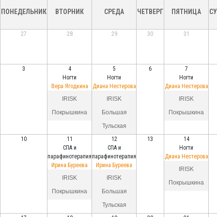
ПОНЕДЕЛЬНИК
ВТОРНИК
СРЕДА
ЧЕТВЕРГ
ПЯТНИЦА
СУ
27
28
29
30
31
3
4
5
6
7
Ногти
Ногти
Ногти
Вера Ягодкина
Диана Нестерова
Диана Нестерова
IRISK
IRISK
IRISK
Покрышкина
Большая
Покрышкина
Тульская
10
11
12
13
14
СПА и
СПА и
Ногти
парафинотерапия
парафинотерапия
Диана Нестерова
Ирина Буреева
Ирина Буреева
IRISK
IRISK
IRISK
Покрышкина
Покрышкина
Большая
Тульская