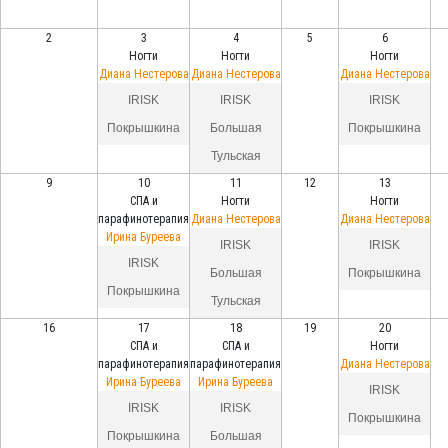
2
3
4
5
6
Ногти
Ногти
Ногти
Диана Нестерова
Диана Нестерова
Диана Нестерова
IRISK
IRISK
IRISK
Покрышкина
Большая
Покрышкина
Тульская
9
10
11
12
13
СПА и
Ногти
Ногти
парафинотерапия
Диана Нестерова
Диана Нестерова
Ирина Буреева
IRISK
IRISK
IRISK
Большая
Покрышкина
Покрышкина
Тульская
16
17
18
19
20
СПА и
СПА и
Ногти
парафинотерапия
парафинотерапия
Диана Нестерова
Ирина Буреева
Ирина Буреева
IRISK
IRISK
IRISK
Покрышкина
Покрышкина
Большая