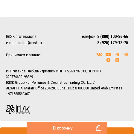
Изготовлено в России.
Курьерская доставка
Доставка осуществляется по Москве, ближнему
Подмосковью и Санкт-Петербургу.
EMS/Почта России и транспортные компании
Доставка осуществляется по всему миру с помощью
IRISK professional
Телефон:
8 (800) 100-86-66
службы EMS или Почты России.
e-mail:
sales@irisk.ru
8 (925) 179-13-75
Также можно воспользоваться услугами наиболее удобной
для Вас транспортной компании (СДЭК, ПЭК, Деловые
Принимаем к оплате:
линии, Байкал-Сервис, DPD, ЖелДорЭкспедиция)
Более подробно ознакомиться с условиями доставки
заказов вы можете в разделе
Доставка.
ИП Рязанов Глеб Дмитриевич ИНН 772993797033, ОГРНИП
320774600198229
IRISK Group For Perfumes & Cosmetics Trading CO. L.L.C
ALSAFI 1 Al Mararr Office 204-203 Dubai, Dubai 000000 United Arab Emirates
+971585560367
В корзину
Все права защищены © 2013–2026 IRISK