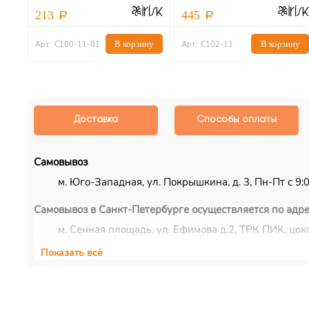
213
445
В корзину
В корзину
Арт.: С100-11-01
Арт.: С102-11
Доставка
Способы оплаты
Самовывоз
м. Юго-Западная, ул. Покрышкина, д. 3, Пн-Пт с 9:00
Самовывоз в Санкт-Петербурге осуществляется по адре
м. Сенная площадь, ул. Ефимова д.2, ТРК ПИК, цоко
Показать всё
Курьерская доставка
Доставка осуществляется по Москве, ближнему Подмос
EMS/Почта России и транспортные компании