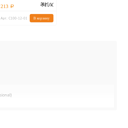
213
В корзину
Арт.: С100-12-01
ional)