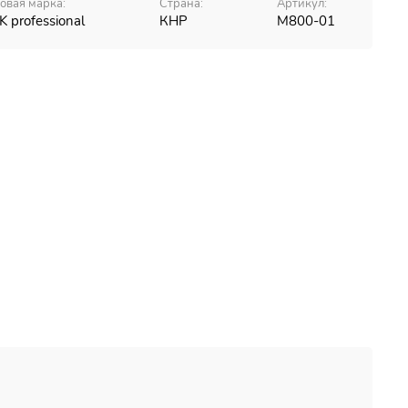
овая марка:
Страна:
Артикул:
K professional
КНР
М800-01