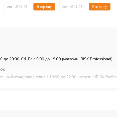
В корзину
В корзину
Арт.: М800-06
Арт.: М801-06
 до 20:00, Сб–Вс с 9:00 до 19:00 (магазин IRISK Professional)
су:
льный этаж, ежедневно с 10:00 до 22:00 (магазин IRISK Profess
ковью и Санкт-Петербургу.
ужбы EMS или Почты России.
ной для Вас транспортной компании (СДЭК, ПЭК, Деловые ли