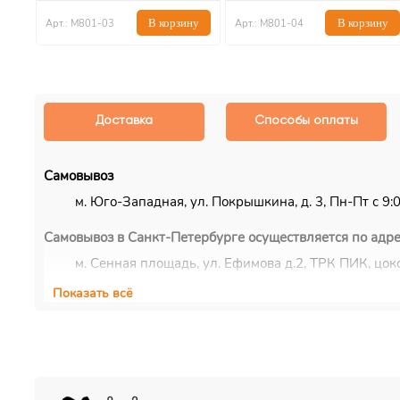
В корзину
В корзину
Арт.: М801-03
Арт.: М801-04
Доставка
Способы оплаты
Самовывоз
м. Юго-Западная, ул. Покрышкина, д. 3, Пн-Пт с 9:00
Самовывоз в Санкт-Петербурге осуществляется по адре
м. Сенная площадь, ул. Ефимова д.2, ТРК ПИК, цоко
Показать всё
Курьерская доставка
Доставка осуществляется по Москве, ближнему Подмос
EMS/Почта России и транспортные компании
Доставка осуществляется по всему миру с помощью сл
Также можно воспользоваться услугами наиболее удоб