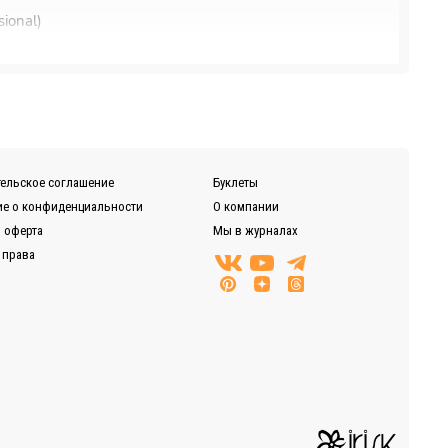
ional)
нии, Байкал-Сервис, DPD, ЖелДорЭкспедиция)
ельское соглашение
Буклеты
е о конфиденциальности
О компании
 оферта
Мы в журналах
 права