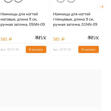
Ножницы для ногтей
Ножницы для ногтей
Но
матовые, длина 9 см,
глянцевые, длина 9 см,
дли
ручная заточка, 05NN-09
ручная заточка, 01NN-09
585
585
1 
В корзину
В корзину
Арт.: Б737-05
Арт.: Б737-01
Арт