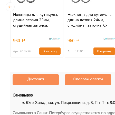
ы,
Ножницы для кутикулы,
Ножницы для кутикулы,
 394
длина лезвия 23мм,
длина лезвия 24мм,
студийная заточка,
студийная заточка, C-
С-0926 Dr.Alex
1018 Dr.Alex
960
960
ну
В корзину
В корзину
Арт.: 610926
Арт.: 611018
Доставка
Способы оплаты
Самовывоз
м. Юго-Западная, ул. Покрышкина, д. 3, Пн-Пт с 9:00
Самовывоз в Санкт-Петербурге осуществляется по адре