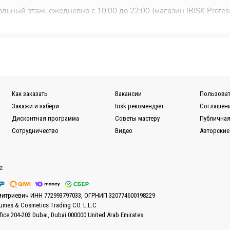
льный этаж, ежедневно с 10:00 до 22:00 (магазин IRISK Profess
ковью и Санкт-Петербургу.
ужбы EMS или Почты России.
ной для Вас транспортной компании (СДЭК, ПЭК, Деловые ли
Как заказать
Вакансии
Пользоват
казов вы можете в разделе
Доставка.
Закажи и забери
Irisk рекомендует
Соглашени
Дисконтная программа
Советы мастеру
Публичная
Сотрудничество
Видео
Авторские
е:
митриевич ИНН 772993797033, ОГРНИП 320774600198229
fumes & Cosmetics Trading CO. L.L.C
ffice 204-203 Dubai, Dubai 000000 United Arab Emirates