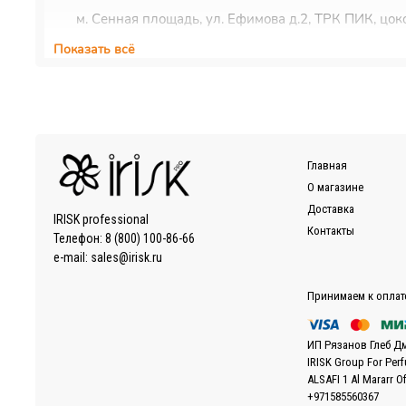
м. Сенная площадь, ул. Ефимова д.2, ТРК ПИК, цоко
Показать всё
Курьерская доставка
Доставка осуществляется по Москве, ближнему Подмос
EMS/Почта России и транспортные компании
Доставка осуществляется по всему миру с помощью сл
Также можно воспользоваться услугами наиболее удоб
Главная
Более подробно ознакомиться с условиями доставки за
О магазине
Доставка
IRISK professional
Контакты
Телефон:
8 (800) 100-86-66
e-mail:
sales@irisk.ru
Принимаем к оплат
ИП Рязанов Глеб Д
IRISK Group For Per
ALSAFI 1 Al Mararr O
+971585560367