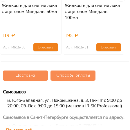
Жидкость для снятия лака
Жидкость для снятия лака
Ж
с ацетоном Миндаль, 50мл
с ацетоном Миндаль,
б
100мл
119
195
Арт.: М615-50
В корзину
Арт.: М615-51
В корзину
Доставка
Способы оплаты
Самовывоз
м. Юго-Западная, ул. Покрышкина, д. 3, Пн-Пт с 9:00 до
20:00, Сб–Вс с 9:00 до 19:00 (магазин IRISK Professional)
Самовывоз в Санкт-Петербурге осуществляется по адресу:
м. Сенная площадь, ул. Ефимова д.2, ТРК ПИК,