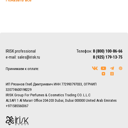
Показать всё
цокольный этаж, ежедневно с 10:00 до 22:00 (магазин
IRISK Professional)
Курьерская доставка
Доставка осуществляется по Москве, ближнему
Подмосковью и Санкт-Петербургу.
EMS/Почта России и транспортные компании
Доставка осуществляется по всему миру с помощью
IRISK professional
Телефон:
8 (800) 100-86-66
службы EMS или Почты России.
e-mail:
sales@irisk.ru
8 (925) 179-13-75
Также можно воспользоваться услугами наиболее удобной
для Вас транспортной компании (СДЭК, ПЭК, Деловые
Принимаем к оплате:
линии, Байкал-Сервис, DPD, ЖелДорЭкспедиция)
Более подробно ознакомиться с условиями доставки
заказов вы можете в разделе
Доставка.
ИП Рязанов Глеб Дмитриевич ИНН 772993797033, ОГРНИП
320774600198229
IRISK Group For Perfumes & Cosmetics Trading CO. L.L.C
ALSAFI 1 Al Mararr Office 204-203 Dubai, Dubai 000000 United Arab Emirates
+971585560367