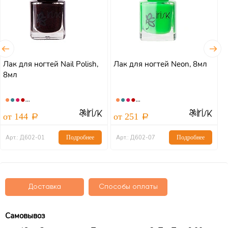
Лак для ногтей Nail Polish,
Лак для ногтей Neon, 8мл
Л
8мл
L
от 144
от 251
о
Арт.: Д602-01
Подробнее
Арт.: Д602-07
Подробнее
Доставка
Способы оплаты
Самовывоз