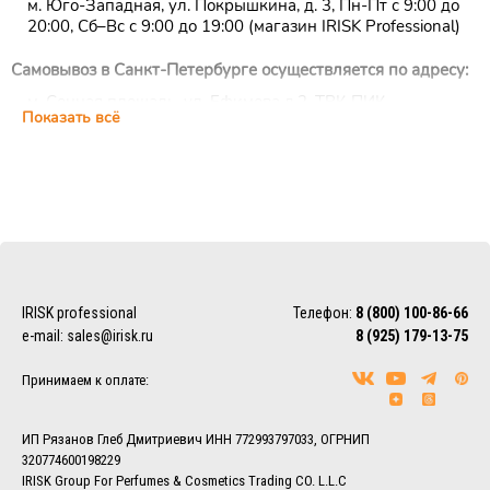
м. Юго-Западная, ул. Покрышкина, д. 3, Пн-Пт с 9:00 до
20:00, Сб–Вс с 9:00 до 19:00 (магазин IRISK Professional)
Самовывоз в Санкт-Петербурге осуществляется по адресу:
м. Сенная площадь, ул. Ефимова д.2, ТРК ПИК,
Показать всё
цокольный этаж, ежедневно с 10:00 до 22:00 (магазин
IRISK Professional)
Курьерская доставка
Доставка осуществляется по Москве, ближнему
Подмосковью и Санкт-Петербургу.
EMS/Почта России и транспортные компании
Доставка осуществляется по всему миру с помощью
IRISK professional
Телефон:
8 (800) 100-86-66
службы EMS или Почты России.
e-mail:
sales@irisk.ru
8 (925) 179-13-75
Также можно воспользоваться услугами наиболее удобной
для Вас транспортной компании (СДЭК, ПЭК, Деловые
Принимаем к оплате:
линии, Байкал-Сервис, DPD, ЖелДорЭкспедиция)
Более подробно ознакомиться с условиями доставки
заказов вы можете в разделе
Доставка.
ИП Рязанов Глеб Дмитриевич ИНН 772993797033, ОГРНИП
320774600198229
IRISK Group For Perfumes & Cosmetics Trading CO. L.L.C