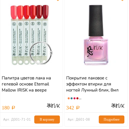
Палитра цветов лака на
Покрытие лаковое с
гелевой основе Eternail
эффектом втирки для
Mallow IRISK на веере
ногтей Лунный блик, 8мл
180
342
Арт.: Д001-71-01
В корзину
Арт.: Д601-08
Подробнее