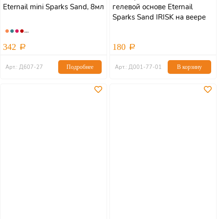
Eternail mini Sparks Sand, 8мл
гелевой основе Eternail
Sparks Sand IRISK на веере
342
180
Арт.: Д607-27
Подробнее
Арт.: Д001-77-01
В корзину