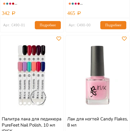
342
465
Арт.: С490-01
Подробнее
Арт.: С490-00
Подробнее
Палитра лака для педикюра
Лак для ногтей Candy Flakes,
PureFeet Nail Polish, 10 мл
8 мл