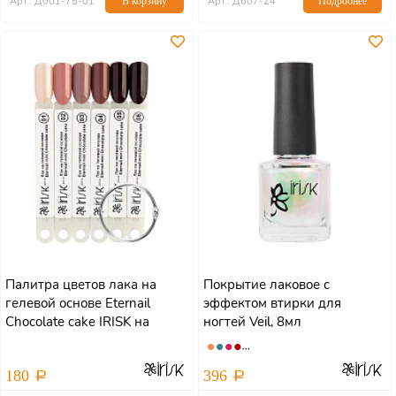
Арт.: Д001-75-01
В корзину
Арт.: Д607-24
Подробнее
Палитра цветов лака на
Покрытие лаковое с
гелевой основе Eternail
эффектом втирки для
Chocolate cake IRISK на
ногтей Veil, 8мл
веере
180
396