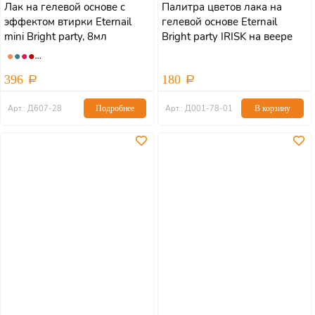
Лак на гелевой основе с
Палитра цветов лака на
эффектом втирки Eternail
гелевой основе Eternail
mini Bright party, 8мл
Bright party IRISK на веере
396
180
Арт.: Д607-28
Подробнее
Арт.: Д001-78-01
В корзину