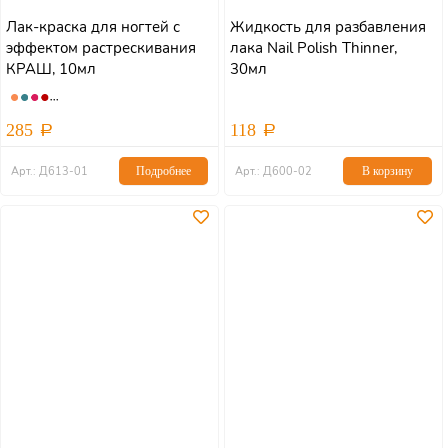
Лак-краска для ногтей с
Жидкость для разбавления
эффектом растрескивания
лака Nail Polish Thinner,
КРАШ, 10мл
30мл
285
118
Арт.: Д613-01
Подробнее
Арт.: Д600-02
В корзину