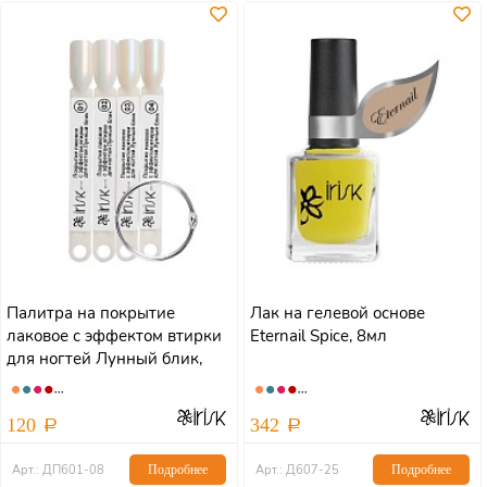
Палитра на покрытие
Лак на гелевой основе
лаковое с эффектом втирки
Eternail Spice, 8мл
для ногтей Лунный блик,
8мл
120
342
Арт.: ДП601-08
Подробнее
Арт.: Д607-25
Подробнее