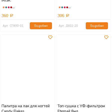
IRISK
360
306
Арт.: СП490-01
Подробнее
Арт.: Д602-20
Подробнее
Палитра на лак для ногтей
Топ-сушка с УФ-фильтром
Candy Flakes
Eternail 8мл