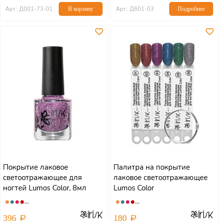
Арт.: Д001-73-01
В корзину
Арт.: Д601-03
Подробнее
Покрытие лаковое
Палитра на покрытие
светоотражающее для
лаковое светоотражающее
ногтей Lumos Color, 8мл
Lumos Color
Limited collection
396
180