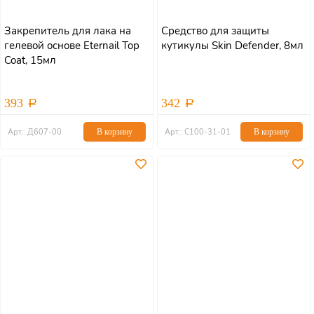
Закрепитель для лака на
Средство для защиты
гелевой основе Eternail Top
кутикулы Skin Defender, 8мл
Coat, 15мл
393
342
Арт.: Д607-00
В корзину
Арт.: С100-31-01
В корзину