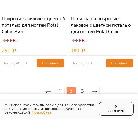
Покрытие лаковое с цветной
Палитра на покрытие
поталью для ногтей Potal
лаковое с цветной поталью
Color, 8мл
для ногтей Potal Color
251
180
Арт.: Д601-13
Подробнее
Арт.: ДП601-13
Подробнее
1
2
3
Мы используем файлы cookie для вашего удобства
Я
пользования сайтом и повышения качества
согласен
рекомендаций.
ИЗБРАННОЕ
Подробнее
ПРОФИЛЬ
.
КОРЗИНА
ПОИСК
МЕНЮ