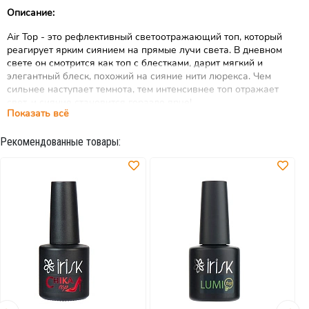
Описание:
Air Top - это рефлективный светоотражающий топ, который
реагирует ярким сиянием на прямые лучи света. В дневном
свете он смотрится как топ с блестками, дарит мягкий и
элегантный блеск, похожий на сияние нити люрекса. Чем
сильнее наступает темнота, тем интенсивнее топ отражает
свет, и сияние становится гораздо ярче!
Показать всё
Плотность нанесения блесток выбирает мастер, тем самым
регулирует интенсивность сияния.
Рекомендованные товары:
Выберите свой Air Top:
- серебряный оттенок разного помола
- опаловое сияние
- мультиколор
- с эффектом голографического перелива (радужного)
Air Top – уникальный продукт, впервые представленный на
российском рынке! Топ украсит любой цвет и оттенок в вашей
коллекции гель-лаков и откроет новые горизонты
оригинальных творческих идей.