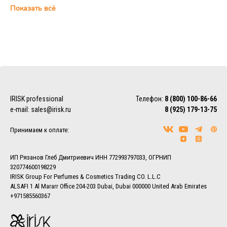
м. Сенная площадь, ул. Ефимова д.2, ТРК ПИК,
Показать всё
цокольный этаж, ежедневно с 10:00 до 22:00 (магазин
IRISK Professional)
Курьерская доставка
Доставка осуществляется по Москве, ближнему
Подмосковью и Санкт-Петербургу.
EMS/Почта России и транспортные компании
Доставка осуществляется по всему миру с помощью
IRISK professional
Телефон:
8 (800) 100-86-66
службы EMS или Почты России.
e-mail:
sales@irisk.ru
8 (925) 179-13-75
Также можно воспользоваться услугами наиболее удобной
для Вас транспортной компании (СДЭК, ПЭК, Деловые
Принимаем к оплате:
линии, Байкал-Сервис, DPD, ЖелДорЭкспедиция)
Более подробно ознакомиться с условиями доставки
заказов вы можете в разделе
Доставка.
ИП Рязанов Глеб Дмитриевич ИНН 772993797033, ОГРНИП
320774600198229
IRISK Group For Perfumes & Cosmetics Trading CO. L.L.C
ALSAFI 1 Al Mararr Office 204-203 Dubai, Dubai 000000 United Arab Emirates
+971585560367