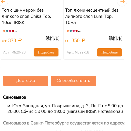
Топ с шиммером без
Топ люминесцентный без
Т
липкого слоя Chika Top,
липкого слоя Lumi Top,
л
10мл IRISK
10мл
от 378
от 350
о
Арт.: М529-20
Подробнее
Арт.: М529-18
Подробнее
Доставка
Способы оплаты
Самовывоз
м. Юго-Западная, ул. Покрышкина, д. 3, Пн-Пт с 9:00 до
20:00, Сб–Вс с 9:00 до 19:00 (магазин IRISK Professional)
Самовывоз в Санкт-Петербурге осуществляется по адресу: