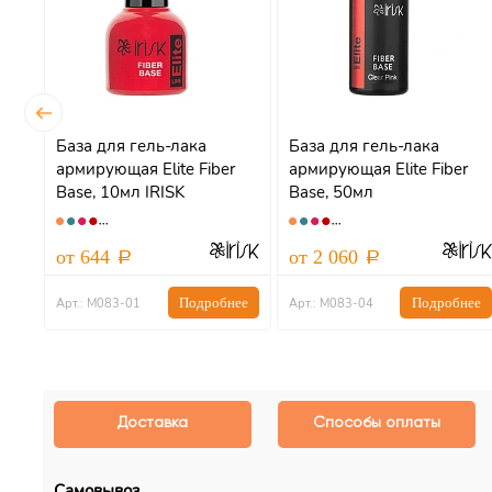
я
База для гель-лака
База для гель-лака
армирующая Elite Fiber
армирующая Elite Fiber
Base, 10мл IRISK
Base, 50мл
от 644
от 2 060
ее
Подробнее
Подробнее
Арт.: М083-01
Арт.: М083-04
Доставка
Способы оплаты
Самовывоз