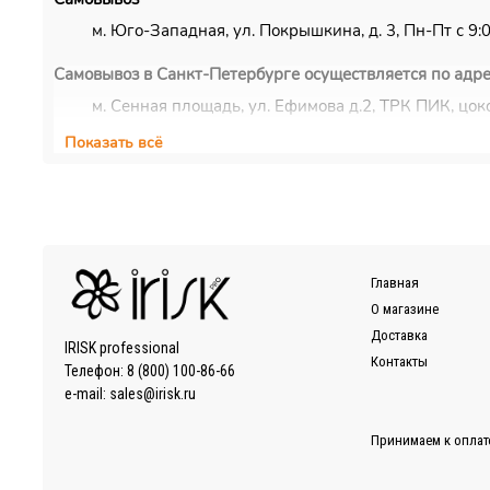
м. Юго-Западная, ул. Покрышкина, д. 3, Пн-Пт с 9:00
Самовывоз в Санкт-Петербурге осуществляется по адре
м. Сенная площадь, ул. Ефимова д.2, ТРК ПИК, цоко
Показать всё
Курьерская доставка
Доставка осуществляется по Москве, ближнему Подмос
EMS/Почта России и транспортные компании
Доставка осуществляется по всему миру с помощью сл
Также можно воспользоваться услугами наиболее удоб
Главная
Более подробно ознакомиться с условиями доставки за
О магазине
Доставка
IRISK professional
Контакты
Телефон:
8 (800) 100-86-66
e-mail:
sales@irisk.ru
Принимаем к оплат