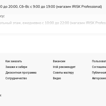
 до 20:00, Сб–Вс с 9:00 до 19:00 (магазин IRISK Professional)
су:
льный этаж, ежедневно с 10:00 до 22:00 (магазин IRISK Profess
ковью и Санкт-Петербургу.
ужбы EMS или Почты России.
ной для Вас транспортной компании (СДЭК, ПЭК, Деловые ли
Как заказать
Вакансии
Пользоват
казов вы можете в разделе
Доставка.
Закажи и забери
Irisk рекомендует
Соглашени
Дисконтная программа
Советы мастеру
Публичная
Сотрудничество
Видео
Авторские
е: