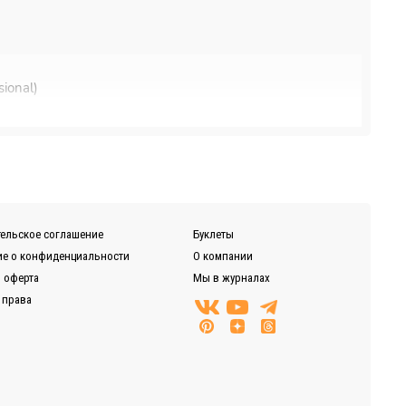
ional)
нии, Байкал-Сервис, DPD, ЖелДорЭкспедиция)
ельское соглашение
Буклеты
е о конфиденциальности
О компании
 оферта
Мы в журналах
 права