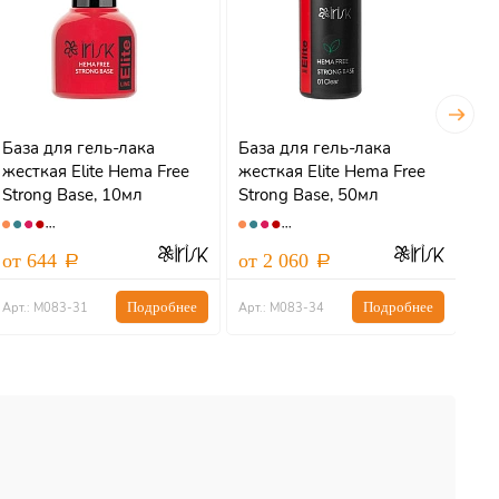
База для гель-лака
База для гель-лака
Ба
жесткая Elite Hema Free
жесткая Elite Hema Free
бе
Strong Base, 10мл
Strong Base, 50мл
Ru
от 644
от 2 060
от
Подробнее
Подробнее
Арт.: М083-31
Арт.: М083-34
Арт