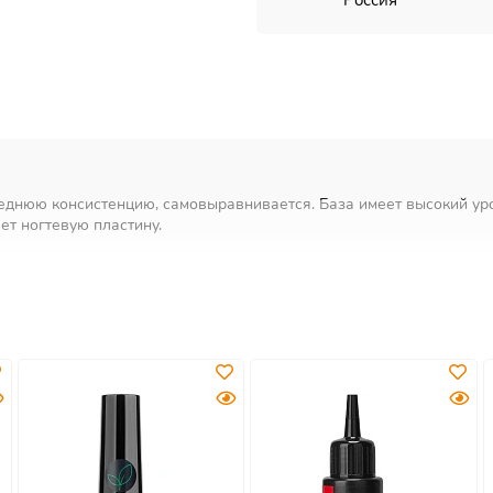
Россия
еднюю консистенцию, самовыравнивается. База имеет высокий уро
т ногтевую пластину.