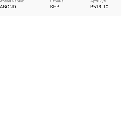
рговая марка:
Страна:
Артикул:
VABOND
КНР
В519-10