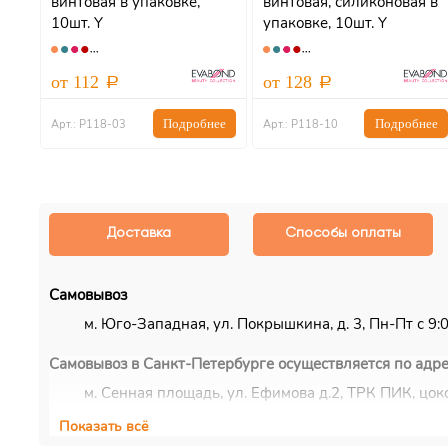
винтовая в упаковке,
винтовая, силиконовая в
10шт. Y
упаковке, 10шт. Y
от 112
от 128
ну
Подробнее
Подробнее
Арт.: Р118-03
Арт.: Р118-10
Доставка
Способы оплаты
Самовывоз
м. Юго-Западная, ул. Покрышкина, д. 3, Пн-Пт с 9:00
Самовывоз в Санкт-Петербурге осуществляется по адре
м. Сенная площадь, ул. Ефимова д.2, ТРК ПИК, цоко
Показать всё
Курьерская доставка