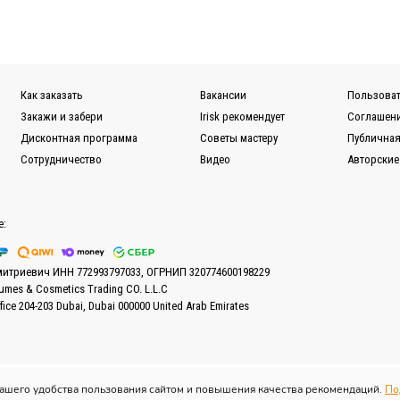
ковью и Санкт-Петербургу.
ужбы EMS или Почты России.
ной для Вас транспортной компании (СДЭК, ПЭК, Деловые ли
Как заказать
Вакансии
Пользоват
казов вы можете в разделе
Доставка.
Закажи и забери
Irisk рекомендует
Соглашени
Дисконтная программа
Советы мастеру
Публичная
Сотрудничество
Видео
Авторские
е:
митриевич ИНН 772993797033, ОГРНИП 320774600198229
fumes & Cosmetics Trading CO. L.L.C
ffice 204-203 Dubai, Dubai 000000 United Arab Emirates
вашего удобства пользования сайтом и повышения качества рекомендаций.
По
Все права защищены © 2013–2026 IRISK