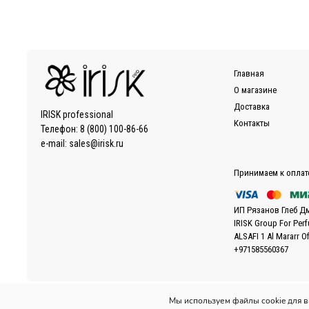
Доставка осуществляется по Москве, ближнему Подмос
EMS/Почта России и транспортные компании
Доставка осуществляется по всему миру с помощью сл
Также можно воспользоваться услугами наиболее удоб
Главная
Более подробно ознакомиться с условиями доставки за
О магазине
Доставка
IRISK professional
Контакты
Телефон:
8 (800) 100-86-66
e-mail:
sales@irisk.ru
Принимаем к оплат
ИП Рязанов Глеб Д
IRISK Group For Per
ALSAFI 1 Al Mararr O
+971585560367
Мы используем файлы cookie для 