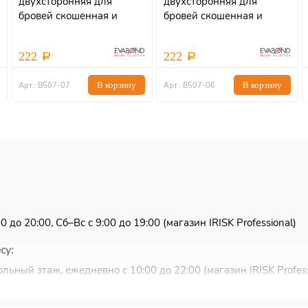
двухсторонняя для
двухсторонняя для
бровей скошенная и
бровей скошенная и
щеточка-расческа
винтовая щетка
222
222
В корзину
В корзину
Арт.: В507-07
Арт.: В507-06
 до 20:00, Сб–Вс с 9:00 до 19:00 (магазин IRISK Professional)
су:
льный этаж, ежедневно с 10:00 до 22:00 (магазин IRISK Profess