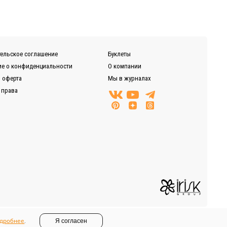
нии, Байкал-Сервис, DPD, ЖелДорЭкспедиция)
ельское соглашение
Буклеты
е о конфиденциальности
О компании
 оферта
Мы в журналах
 права
дробнее
.
Я согласен